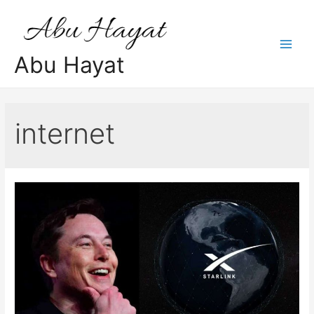
Skip
to
content
Main
Abu Hayat
Men
internet